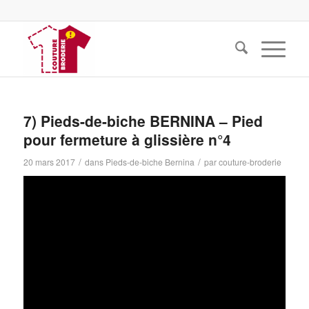
7) Pieds-de-biche BERNINA – Pied
pour fermeture à glissière n°4
/
/
20 mars 2017
dans
Pieds-de-biche Bernina
par
couture-broderie