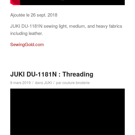
Ajoutée le 26 sept. 2018
JUKI DU-1181N sewing light, medium, and heavy fabrics
including leather.
SewingGold.com
JUKI DU-1181N : Threading
/
/
9 mars 2019
dans
JUKI
par
couture-broderie