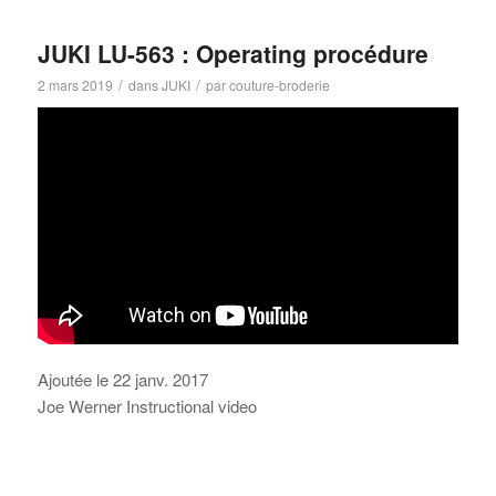
JUKI LU-563 : Operating procédure
/
/
2 mars 2019
dans
JUKI
par
couture-broderie
Ajoutée le 22 janv. 2017
Joe Werner Instructional video