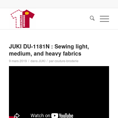
JUKI DU-1181N : Sewing light,
medium, and heavy fabrics
/
/
9 mars 2019
dans
JUKI
par
couture-broderie