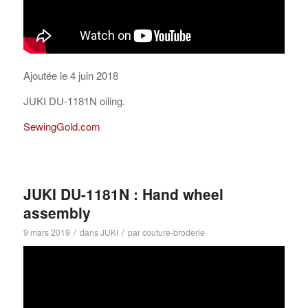
Ajoutée le 4 juin 2018
JUKI DU-1181N oiling.
SewingGold.com
JUKI DU-1181N : Hand wheel
assembly
/
/
9 mars 2019
dans
JUKI
par
couture-broderie