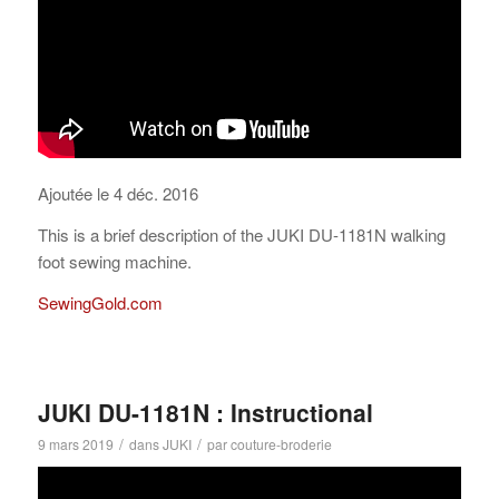
Ajoutée le 4 déc. 2016
This is a brief description of the JUKI DU-1181N walking
foot sewing machine.
SewingGold.com
JUKI DU-1181N : Instructional
/
/
9 mars 2019
dans
JUKI
par
couture-broderie