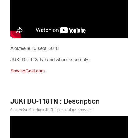
Ajoutée le 10 sept. 2018
JUKI DU-1181N hand wheel assembly.
SewingGold.com
JUKI DU-1181N : Description
/
/
9 mars 2019
dans
JUKI
par
couture-broderie