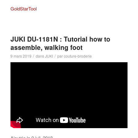
GoldStarTool
JUKI DU-1181N : Tutorial how to
assemble, walking foot
/
/
9 mars 2019
dans
JUKI
par
couture-broderie
Ajoutée le 9 juil. 2018