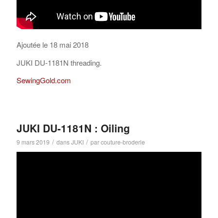
Ajoutée le 18 mai 2018
JUKI DU-1181N threading.
SewingGold.com
JUKI DU-1181N : Oiling
/
/
9 mars 2019
dans
JUKI
par
couture-broderie