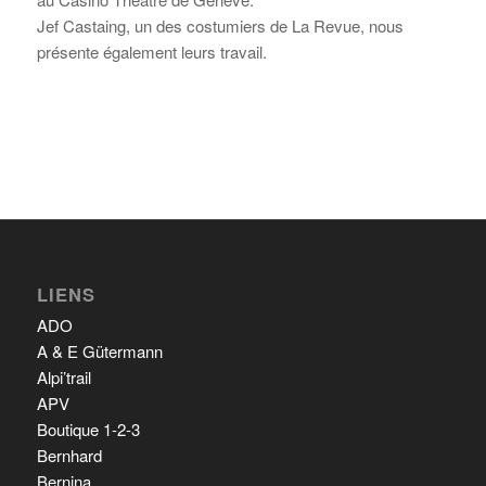
Jef Castaing, un des costumiers de La Revue, nous
présente également leurs travail.
LIENS
ADO
A & E Gütermann
Alpi’trail
APV
Boutique 1-2-3
Bernhard
Bernina