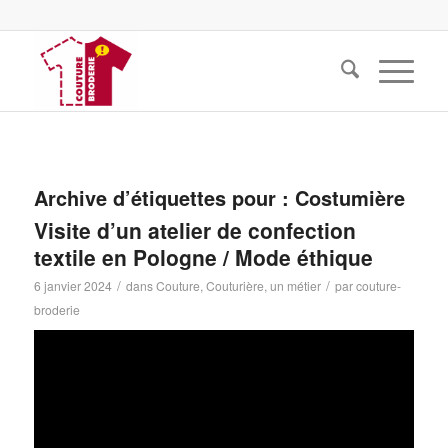
Archive d’étiquettes pour :
Costumière
Visite d’un atelier de confection
textile en Pologne / Mode éthique
/
/
6 janvier 2024
dans
Couture
,
Couturière, un métier
par
couture-
broderie