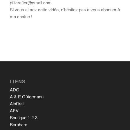
ptitcrafter@gmail.com.
Si vous aimez cette vidéo, n’hésitez pas à vous abonner à
ma chaîne !
LIENS
ADO
A & E Gütermann
Alpi’trail
APV
Boutique 1-2-3
Bernhard