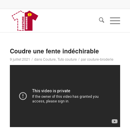
Coudre une fente indéchirable
/
/
9 juillet 2021
dans
Couture
,
Tuto couture
par
couture-broderie