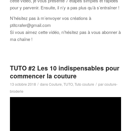
cette vidéo, je vous présente 7 étapes simples et rapides
pour y parvenir. Ensuite, il n’y a pas plus qu’à s’entraîner !
N’hésitez pas à m’envoyer vos créations à
ptitcrafer@gmail.com
Si vous aimez cette vidéo, n’hésitez pas à vous abonner à
ma chaîne !
TUTO #2 Les 10 indispensables pour
commencer la couture
/
/
13 octobre 2018
dans
Couture
,
TUTO
,
Tuto couture
par
couture-
broderie