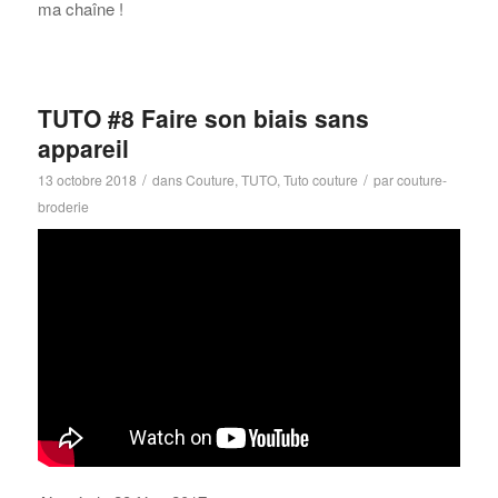
ma chaîne !
TUTO #8 Faire son biais sans
appareil
/
/
13 octobre 2018
dans
Couture
,
TUTO
,
Tuto couture
par
couture-
broderie