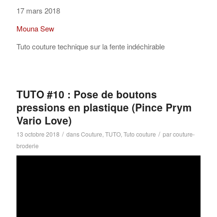
17 mars 2018
Mouna Sew
Tuto couture technique sur la fente indéchirable
TUTO #10 : Pose de boutons
pressions en plastique (Pince Prym
Vario Love)
/
/
13 octobre 2018
dans
Couture
,
TUTO
,
Tuto couture
par
couture-
broderie