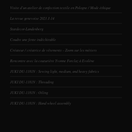
Visite d’un atelier de confection textile en Pologne / Mode éthique
La revue genevoise 2021 J-14
Stardecor-Landenberg
Coudre une fente indéchirable
Créateur / créatrice de vêtements – Zoom sur les métiers
Rencontre avec la couturière Yvonne Forclaz à Evolène
JUKI DU-1181N : Sewing light, medium, and heavy fabrics
JUKI DU-1181N : Threading
JUKI DU-1181N : Oiling
JUKI DU-1181N : Hand wheel assembly