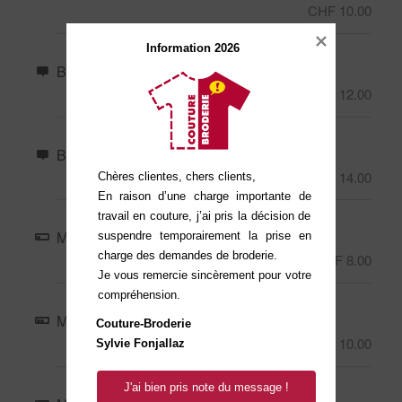
CHF 10.00
Information 2026
Broderie : Moyen (par défault)
CHF 12.00
Broderie : Grande
CHF 14.00
Chères clientes, chers clients,

En raison d’une charge importante de 
travail en couture, j’ai pris la décision de 
Monogramme : Jusqu’à 5 caractères
suspendre temporairement la prise en 
charge des demandes de broderie.

CHF 8.00
Je vous remercie sincèrement pour votre 
compréhension.
Monogramme : Jusqu’à 10 caractères
Couture-Broderie

CHF 10.00
Sylvie Fonjallaz
J'ai bien pris note du message !