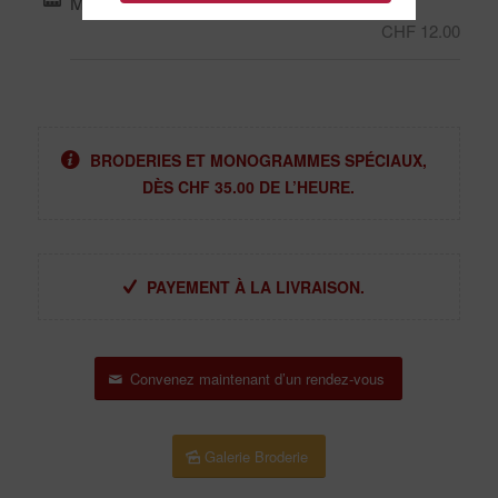
Monogramme : Supérieure à 10 caractères
CHF 12.00
BRODERIES ET MONOGRAMMES SPÉCIAUX,
DÈS CHF 35.00 DE L’HEURE.
PAYEMENT À LA LIVRAISON.
Convenez maintenant d’un rendez-vous
Galerie Broderie